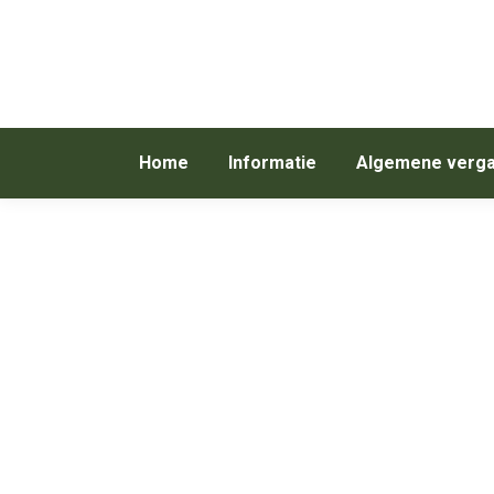
Home
Informatie
Algemene verga
Algemene vergadering KNVOL op donderdag