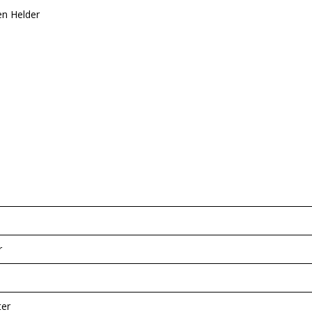
en Helder
r
er