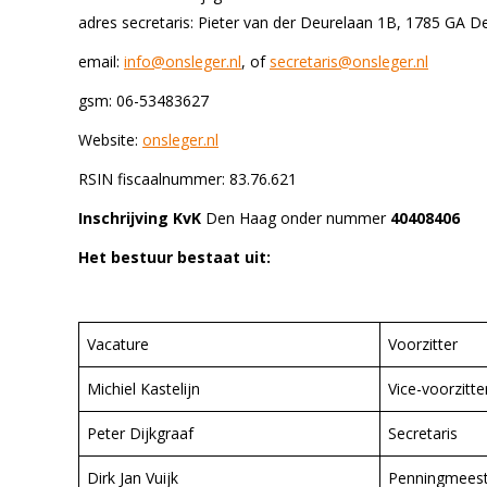
adres secretaris: Pieter van der Deurelaan 1B, 1785 GA D
email:
info@onsleger.nl
, of
secretaris@onsleger.nl
gsm: 06-53483627
Website:
onsleger.nl
RSIN fiscaalnummer: 83.76.621
Inschrijving KvK
Den Haag onder nummer
40408406
Het bestuur bestaat uit:
Vacature
Voorzitter
Michiel Kastelijn
Vice-voorzitte
Peter Dijkgraaf
Secretaris
Dirk Jan Vuijk
Penningmeest