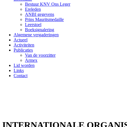
Bestuur KNV Ons Leger
Ereleden
ANBI gegevens
Prins Mauritsmedaille
Leerstoel
Boeksignalering
Algemene vergaderingen
Actueel
Activiteiten
Publicaties
Van de voorzitter
Armex
Lid worden
Links
Contact
INTERNATIONALE ORGANIS