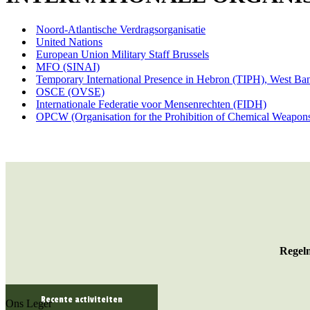
Noord-Atlantische Verdragsorganisatie
United Nations
European Union Military Staff Brussels
MFO (SINAI)
Temporary International Presence in Hebron (TIPH), West Ba
OSCE (OVSE)
Internationale Federatie voor Mensenrechten (FIDH)
OPCW (Organisation for the Prohibition of Chemical Weapon
Regelm
Recente activiteiten
Ons Leger