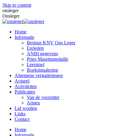
Skip to content
onsleger
Onsleger
Home
Informatie
Bestuur KNV Ons Leger
Ereleden
ANBI gegevens
Prins Mauritsmedaille
Leerstoel
Boeksignalering
Algemene vergaderingen
Actueel
Activiteiten
Publicaties
Van de voorzitter
Armex
Lid worden
Links
Contact
Home
Informatie