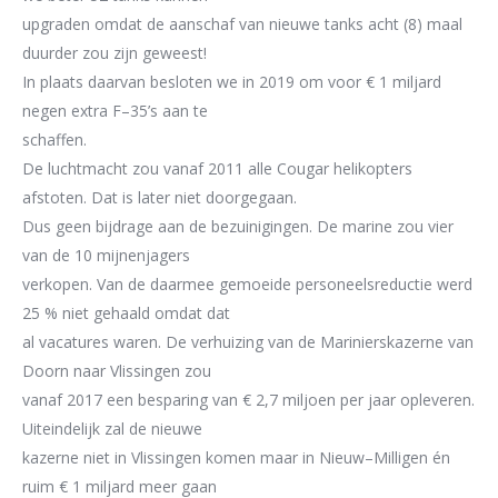
upgraden omdat de aanschaf van nieuwe tanks acht (8) maal
duurder zou zijn geweest!
In plaats daarvan besl
oten
we in 2019 om
voor € 1 miljard
negen
extra F
–
35’s aan te
schaffen.
De luchtmacht zou
vanaf
2011
alle Cougar helikopters
afstoten. Dat is later niet doorgegaan.
Dus gee
n bijdrage aan de bezuinigingen
.
De marine zou vier
van de 10 mijnenjagers
verkopen. Van de daarmee gemoeide personeelsreductie werd
25 % niet
gehaald omdat dat
al vacatures waren. De verhuizing van de Marinierskazerne van
Doorn naar Vlissingen zou
vanaf 2017 een besparing van € 2,7 miljoen per jaar opleveren.
Uiteindelijk zal de nieuwe
kazerne niet in Vlissingen komen maar in Nieuw
–
Milligen én
ruim € 1 miljard meer gaan