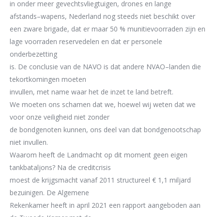
in
onder meer
gevechtsvliegtuige
n
,
drones en lange
afstands
–
wapens
,
Nederland
nog steeds
niet beschikt over
een zware brigade
,
dat er
maar
50 %
munitievoorraden
zijn
en
lage voorraden
reservedelen
en
dat
er personele
onderbezetting
is
.
De conclusie van de NAVO is dat
ander
e
NVAO
–
landen
die
tekortkomingen
moeten
invullen
, met name
waar het de inzet te land betreft
.
W
e moeten ons schamen dat
we,
ho
ewel
wij
weten dat we
voor onze
veiligheid niet zonder
de bondgenoten kunnen
,
ons deel
van dat bondgenootschap
niet invullen.
Waarom heeft de L
a
ndmacht
op dit moment geen eigen
tankbataljo
ns?
Na de creditcrisis
moest
de krijgsmacht vanaf 2011
structureel €
1,1 miljard
bezuinigen.
De Algemene
Rekenkamer heeft in april
2021
een rapport aangeboden aan