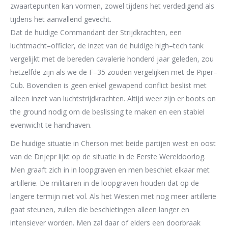
zwaartepunten
kan
vormen
, zowel tijdens het
verdedigend als
tijdens
het aanvallend gevecht
.
Dat
de huidige Commandant der Strijdkrachten,
een
luchtmacht
–
officier,
de inzet van de huidige
high
–
tech tank
vergelijk
t
met
de
bereden cavalerie
honderd jaar geleden
, zou
hetzelfde zijn als
we de F
–
35
zouden vergelijken
met de Piper
–
Cub.
Bovendien is geen enkel gewapend conflict
beslist met
alleen inzet van
luchtstrijdkrachten. Altijd
weer zijn er boots on
the ground nodig om
de beslissing te maken
en
een stabiel
evenwicht te handhaven
.
De huidige
situatie in Cherson
met beide partijen west en oost
van de Dnjepr
lijkt op de
situatie in de
Eerste
Wereldoorlog
.
Men graaft zich in in loopgraven
en men beschiet elkaar
met
artillerie
.
De militairen in de loopgraven
houden dat op de
langere termijn niet vol
. Als
het Westen
met nog meer artillerie
gaat steunen, zullen die beschietingen
alleen langer en
intensiever worden
.
Men zal daar of elder
s een doorbraak