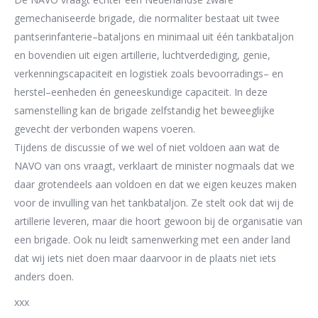
gemechaniseerde
brigade, die normaliter
bestaat uit twee
pantserinfanterie
–
bataljons en
minimaa
l uit één
tankbataljon
en bove
ndien
uit eigen artillerie, luchtverdediging, genie,
verkenningscapaciteit en logistiek zoals
bevoorradings
–
en
herstel
–
eenheden én geneeskundige capaciteit. In deze
samenstelling kan
de brigade zelfstandig het
beweeglijke
gevecht
de
r
verbonden wapens voer
en.
Tijdens de discussie of we wel of niet voldoen aan wat de
NAVO van ons vraagt
, verklaart
de
minister
nogmaals dat we
daar grotendeels aan voldoen en dat we eigen keuzes maken
voor
de invulling van het tankbataljon. Ze stelt ook dat wij de
artillerie le
veren, maar die hoort
gewoon bij de organisatie van
een brigade. Ook nu leidt samenwerking met een ander land
dat wij iets niet doen maar daarvoor
in de plaats
niet
iets
anders doen
.
xxx