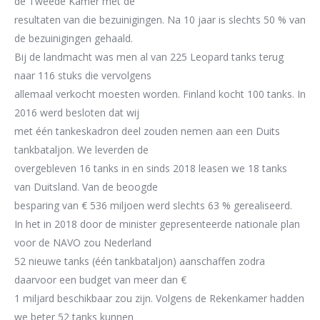
de Tweede Kamer met de
resultaten van die bezuinigingen. Na 10 jaar is slechts 50 % van
de bezuinigingen gehaald.
Bij de landmacht was men al van 225 Leopard tanks terug
naar 116 stuks die vervolgens
allemaal verkocht moesten wo
rden. Finland kocht 100 tanks. In
2016 werd besloten dat wij
met één tankeskadron deel zouden nemen aan een Duits
tankbataljon. We leverden de
overgebleven
16
tanks in en sinds 2018 leasen we 18 tanks
van Duitsland. Van de beoogde
besparing van € 536 miljo
en werd slechts 63 % gerealiseerd.
In het in 2018 door de minister gepresenteerde nationale plan
voor de NAVO zou Nederland
52 nieuwe tanks
(é
én tankbataljon)
aanschaffen zodra
daarvoor een budget van meer dan €
1 miljard beschikbaar zou zijn. Volgens de
Rekenkamer hadden
we beter 52 tanks kunnen