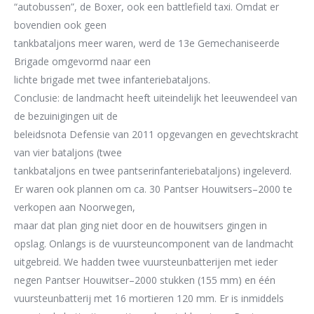
“autobussen”
,
de Boxer, ook een battlefield taxi.
Omdat er
bovendien
ook geen
tankbataljons
meer waren, werd d
e 13
e
Gemechaniseerde
Brigade omgevormd naar
een
l
ichte
b
rigade
met twee infanteriebata
ljons
.
Conclusie:
d
e landmacht heeft uiteindelijk het leeuwendeel van
de bezuinigingen uit de
beleidsnota Defensie van 2011 opgevangen en gevechtskracht
van vier bataljons (twee
tankbataljons en twee pantserinfanteriebataljons) ingeleverd.
Er waren
ook
plannen om ca. 30 Pantser Houwitser
s
–
2000 te
verkopen aan Noorwegen,
maar dat plan ging niet door en de houwitsers gingen in
opslag.
Onlangs
is de
vuursteuncomponent van de landmacht
uitgebreid. We hadden twee vuursteunbatterijen
met ieder
negen Pantser Houwitser
–
2000 stukken (155 mm) en één
vuursteunbatterij met 16
mortieren 120 mm
.
Er is
inmiddels