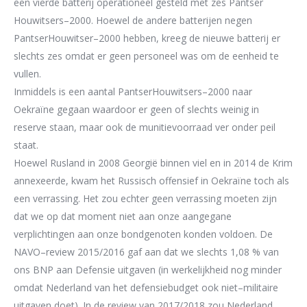
een vierde batterij operationeel gesteld met
zes Pantser
Houwitser
s
–
2000. Hoewel de andere batterijen negen
PantserHouwitser
–
2000 hebben, kr
eeg
de nieuwe batterij er
slechts zes
omdat
er geen personeel was om de eenheid te
vullen.
Inmiddels
is
een aantal
PantserHouwitser
s
–
2000
naar
Oekraïne gegaan
waardoor er
geen of
slechts weinig in
reserve staa
n, maar ook de munitievoorraad
ver onder peil
staat.
Hoewel
Rusland in 2008 Georg
ië binnen viel en in 2014
de Krim
annexeerde,
kwam
het
Russisch offensief in Oekraïne toch als
een
verrassing
.
Het zou echter geen verrassing
moeten zijn
dat
we op dat moment niet aan onze aangegane
verplichtingen aan onze
bondgenoten konden voldoen.
De
NAVO
–
review 2015
/2016 gaf aan dat we slechts
1,08 %
van
ons BNP aan Defensie uitgaven
(in werkelijkheid
nog
minder
omdat Nederland
van het
defensiebudget ook
niet
–
militaire
uitgaven doet)
. In de review van 2017/2018
zou Nederland