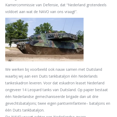
Kamercommissie van Defensie, dat
“
N
ederland grotendeels
voldoet aan wat de NAVO van
ons vraagt
”
.
We werken
bij voorbeeld
ook
nauw samen met Duitsland
waarbij wij
aa
n e
en Duits
tankbataljon
één Nederlands
tankeskadron
leveren
. Voor dat eskadron
lease
t
Nederland
ongeveer 14 Leopard tanks van Duitsland.
Op papier bes
taat
éé
n
Nederlandse
gemechaniseerde brigade
dan
uit drie
gevechtsbataljons; twee
eigen
pantserinfanterie
–
bataljons en
één
Duits
tankbataljon.
De NAVO vraagt echter een Nederlandse zware