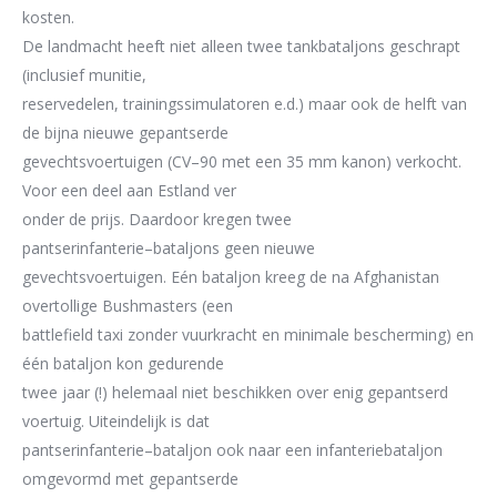
kosten.
D
e landmacht heeft
niet alleen twee tankbataljons geschrapt
(inclusief
munitie,
reservedelen, trainingssimulatoren
e.d.) maar ook de helft
van
de bijna nieuwe
gepantserde
gevechtsvoertuigen (CV
–
90
met een 35 mm kanon
)
verkocht
.
V
oor een deel aan Estland ver
onder de prijs.
Daardoor
kregen twee
pantserinfanterie
–
bataljons geen
nieuwe
gevechtsvoertuigen
. E
é
n bataljon kreeg de
na Afghanistan
overtollige
Bushmasters
(een
battlefield taxi
zonder vuurkracht en
minimale bescherming)
en
één bataljon
kon gedurende
twee jaar
(!)
helemaal
niet beschikken over e
nig gepantserd
voertuig
.
U
iteindelijk is d
a
t
pantserinfanterie
–
bataljon
ook naar een infanteriebataljon
omgevormd met gepantserde