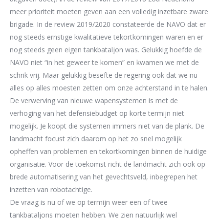
meer prioriteit moeten geven aan een
volledig
inzetbare
zware
brigade.
In de review
2019/2020 constateerde de NAVO
dat er
nog steeds ernstige kwalitatieve tekortkomingen
waren
en er
nog
steeds geen eigen
t
ankbataljon was.
Gelukkig hoefde de
NAVO niet “
i
n het
geweer te komen
” en kwamen we met de
schrik vrij
.
Maar gelukkig beseft
e de regering ook
dat we nu
alles op alles
moesten zetten om onze achterstand in te halen.
D
e verwerving van nieuwe wapensystemen
is
met
de
verhoging van het
defensiebudget
op
korte
termijn
niet
mogelijk
. Je koopt die systemen
immers
niet van de plank
. De
landmacht
focust zich daarom op het zo
snel
mogelijk
opheffen van problemen
en tekortkomingen
binnen de huidige
organisatie.
Voor de toekomst richt de
landmacht
zich
ook
op
brede
automatisering van het gevechtsveld
,
inbegrepen het
inzetten van
robotachtige
.
De vraag is nu of we op termijn
weer een of twee
tankbataljons
moeten hebben. We zien
natuurlijk wel