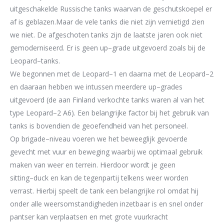
uitgeschakelde Russische tanks
waarvan de geschutskoepel er
af is geblazen
.
Maar de
vele
tanks die niet zijn vernietigd zien
we
niet. De afgeschoten tanks
zijn de laatste
jaren ook niet
gemoderniseerd
. Er is geen up
–
grade uitgevoer
d zoal
s
bij de
Leopard
–
tanks.
We begonnen met de Leopard
–
1 en daarna met de Leopard
–
2
en daar
a
an hebben we
intussen meerdere
up
–
grades
uitgevoerd
(de aan
Finland
verkochte tanks waren al
van het
type Leopard
–
2 A6).
Een belangrijke factor bij
het gebruik van
tanks is
bovendien
de
geoefendheid
van het
personeel
.
Op brigade
–
niveau voeren we h
et beweeglijk gevoer
d
e
gevecht met vuur en beweging
waarbij we optimaal gebruik
maken van weer en terrein.
Hierdoor wordt je geen
sitting
–
duck
en kan de tegenpartij telkens weer worden
verrast.
Hierbij speelt de tank een belangrijke rol
omdat hij
onder alle weersomstandigheden
inzetbaar is
en snel
onder
pantser
kan
verplaatsen
en
met grote vuurkracht