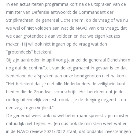
In een actualiteiten programma
kort na de uitspraken van de
minister van
Defensie
antwoordt
de Commandant der
Strijdkrachte
n, de generaal
Eichelsheim, op de vraag
of we
nu
we wel of niet voldoen aan wat de NAVO van ons vraagt
, dat
we daar grotendeels aan
voldoen
en dat we eigen keuzes
maken.
Hij wil ook niet ingaan op de vraag wat dan
“grotendee
ls” betekent.
Bij zijn aantreden in april vorig jaar zei
de generaal Eichelsheim
nog
dat de continuïteit van
de krijgsmacht in gevaar
is
en dat
Nederland de afspraken aan onze bondgenoten niet na
komt.
“Het betekent dat je niet alle Nederlanders de veiligheid kunt
bieden die de Grondwet
voorschrijft. Het betekent dat je de
oorlog uiteindelijk verliest, omdat je de dreiging
negeert… en
nee zegt tegen vrijheid.”
De generaal weet
ook nu
wel beter
maar spr
eekt zijn minister
natuurlijk niet tegen.
Hij
(en
dus ook de minister)
weet wat er
in de NAVO review 2021/2022 staat
,
dat ondanks
investeringen